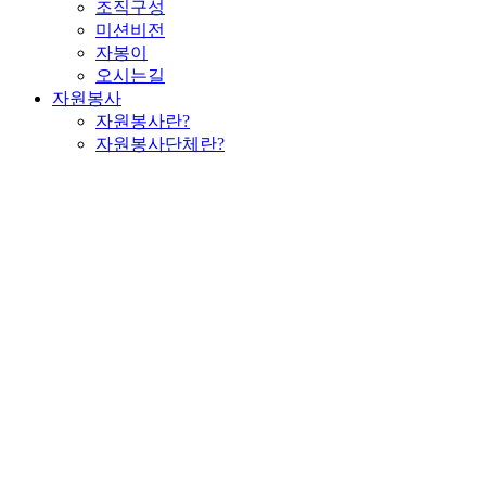
조직구성
미션비전
자봉이
오시는길
자원봉사
자원봉사란?
자원봉사단체란?
활동처란?
공지사항
공지사항
채용정보
커뮤니티
포토갤러리
보도자료
소식지
영상자료
빛나는 자원봉사자
인센티브
인센티브란
자원봉사 종합보험
유공자 표창
우수자원봉사자증