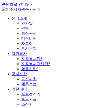
콘텐츠로 건너뛰기
센터소개
인사말
연혁
조직구성
미션비전
자봉이
오시는길
자원봉사
자원봉사란?
자원봉사단체란?
활동처란?
공지사항
공지사항
채용정보
커뮤니티
포토갤러리
보도자료
소식지