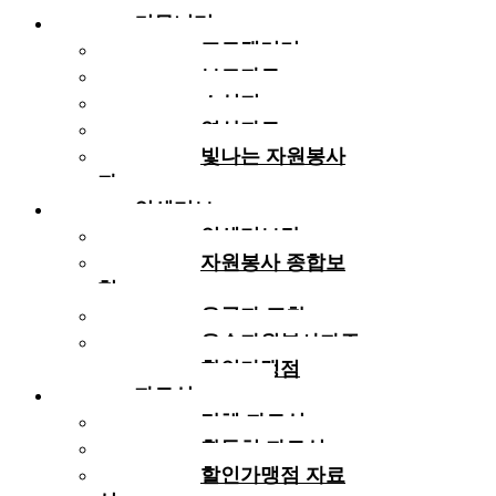
커뮤니티
포토갤러리
보도자료
소식지
영상자료
빛나는 자원봉사
자
인센티브
인센티브란
자원봉사 종합보
험
유공자 표창
우수자원봉사자증
할인가맹점
자료실
단체 자료실
활동처 자료실
할인가맹점 자료