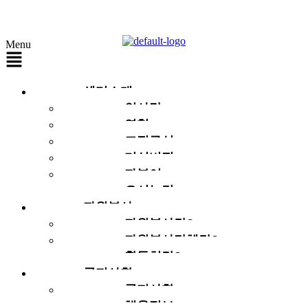
Menu
센터소개
인사말
연혁
조직구성
미션비전
자봉이
오시는길
자원봉사
자원봉사란?
자원봉사단체란?
활동처란?
공지사항
공지사항
채용정보