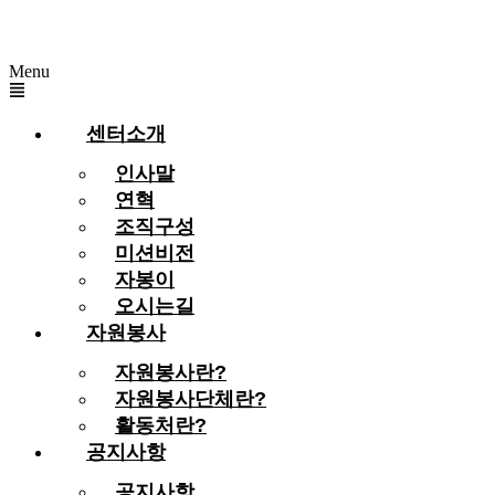
Menu
센터소개
인사말
연혁
조직구성
미션비전
자봉이
오시는길
자원봉사
자원봉사란?
자원봉사단체란?
활동처란?
공지사항
공지사항