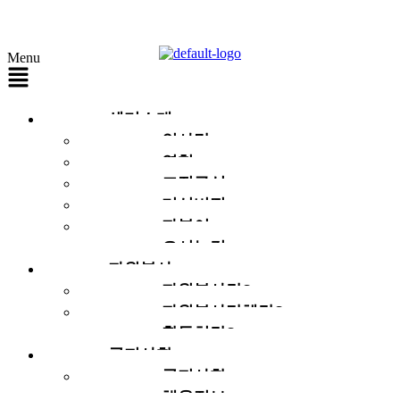
Menu
센터소개
인사말
연혁
조직구성
미션비전
자봉이
오시는길
자원봉사
자원봉사란?
자원봉사단체란?
활동처란?
공지사항
공지사항
채용정보