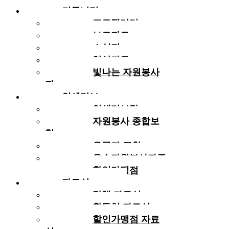
커뮤니티
포토갤러리
보도자료
소식지
영상자료
빛나는 자원봉사
자
인센티브
인센티브란
자원봉사 종합보
험
유공자 표창
우수자원봉사자증
할인가맹점
자료실
단체 자료실
활동처 자료실
할인가맹점 자료