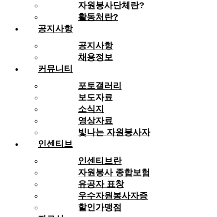
자원봉사단체란?
활동처란?
공지사항
공지사항
채용정보
커뮤니티
포토갤러리
보도자료
소식지
영상자료
빛나는 자원봉사자
인센티브
인센티브란
자원봉사 종합보험
유공자 표창
우수자원봉사자증
할인가맹점