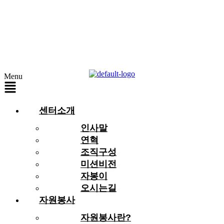
Menu
센터소개
인사말
연혁
조직구성
미션비전
자봉이
오시는길
자원봉사
자원봉사란?