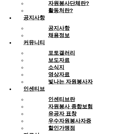
자원봉사단체란?
활동처란?
공지사항
공지사항
채용정보
커뮤니티
포토갤러리
보도자료
소식지
영상자료
빛나는 자원봉사자
인센티브
인센티브란
자원봉사 종합보험
유공자 표창
우수자원봉사자증
할인가맹점