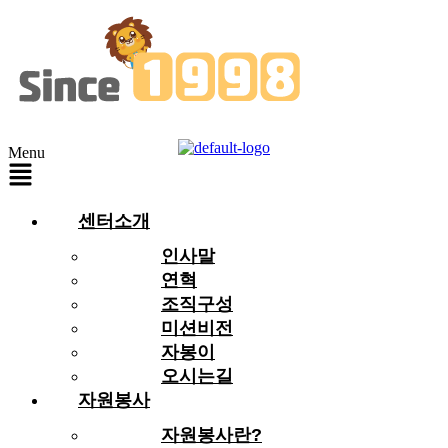
Menu
센터소개
인사말
연혁
조직구성
미션비전
자봉이
오시는길
자원봉사
자원봉사란?