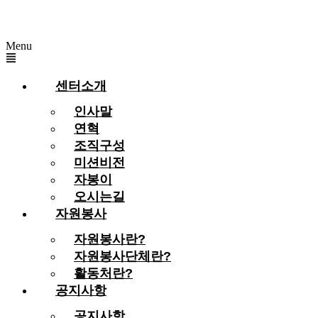
Menu
센터소개
인사말
연혁
조직구성
미션비전
자봉이
오시는길
자원봉사
자원봉사란?
자원봉사단체란?
활동처란?
공지사항
공지사항