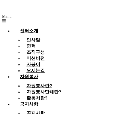
Menu
센터소개
인사말
연혁
조직구성
미션비전
자봉이
오시는길
자원봉사
자원봉사란?
자원봉사단체란?
활동처란?
공지사항
공지사항