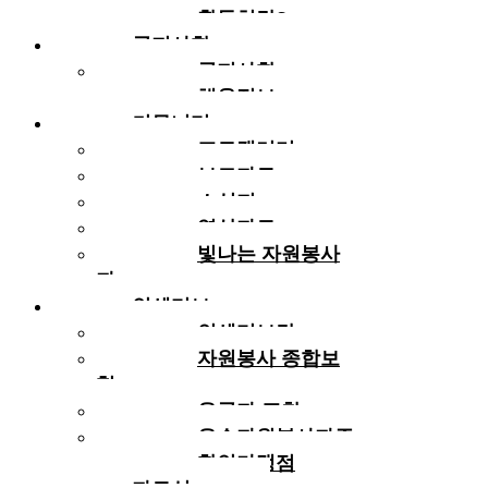
활동처란?
공지사항
공지사항
채용정보
커뮤니티
포토갤러리
보도자료
소식지
영상자료
빛나는 자원봉사
자
인센티브
인센티브란
자원봉사 종합보
험
유공자 표창
우수자원봉사자증
할인가맹점