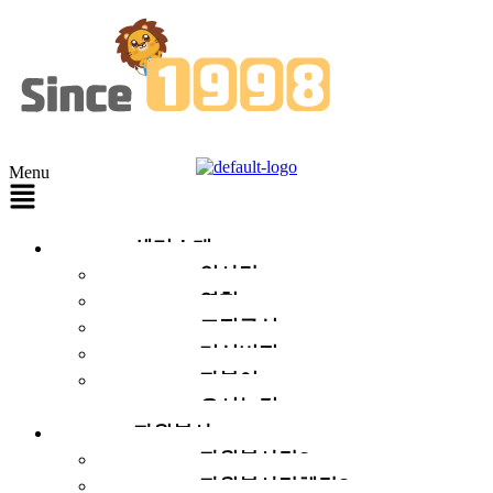
Menu
센터소개
인사말
연혁
조직구성
미션비전
자봉이
오시는길
자원봉사
자원봉사란?
자원봉사단체란?