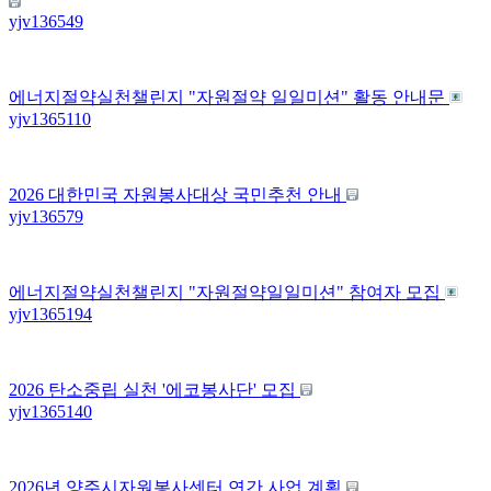
yjv1365
49
에너지절약실천챌린지 "자원절약 일일미션" 활동 안내문
yjv1365
110
2026 대한민국 자원봉사대상 국민추천 안내
yjv1365
79
에너지절약실천챌린지 "자원절약일일미션" 참여자 모집
yjv1365
194
2026 탄소중립 실천 '에코봉사단' 모집
yjv1365
140
2026년 양주시자원봉사센터 연간 사업 계획